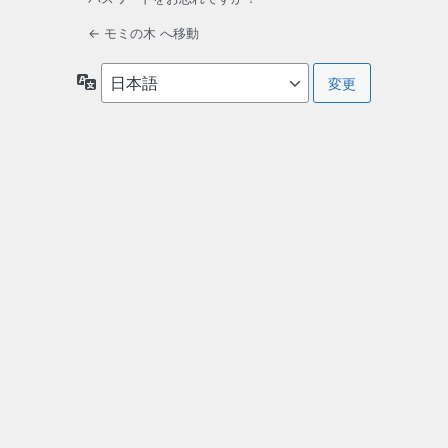
← モミの木 へ移動
言
語